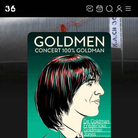
Recevez toute l’actualité en vous abonnant à
Ferme
notre newsletter :
ENVOYER
Rivaj Group traite votre adresse électronique pour la gestion de votre
abonnement à la newsletter de
MACH 36
. Vous pouvez retirer votre
consentement à tout moment. Pour en savoir plus, consultez notre
politique de
protection des données
.