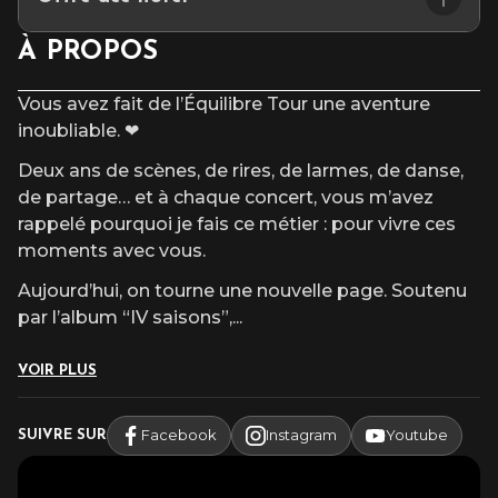
après l’heure du début du spectacle.
🎟️ Bénéficiez de -10% sur votre chambre sur présentation de
À PROPOS
votre billet de spectacle/concert au M.A.CH 36 (en réservant
par téléphone au 02 54 07 85 85 ou sur
www.ace-
Vous avez fait de l’Équilibre Tour une aventure
hotel.com/fr/hotels/chateauroux/
en rentrant le code promo
inoubliable. ❤
MACH36)
Deux ans de scènes, de rires, de larmes, de danse,
de partage… et à chaque concert, vous m’avez
rappelé pourquoi je fais ce métier : pour vivre ces
moments avec vous.
Aujourd’hui, on tourne une nouvelle page. Soutenu
par l’album “IV saisons”,
...
VOIR PLUS
Facebook
Instagram
Youtube
SUIVRE SUR