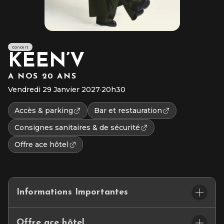
Concert
KEEN’V
A NOS 20 ANS
Vendredi 29 Janvier 2027
·
20h30
Accès & parking
Bar et restauration
Consignes sanitaires & de sécurité
Offre ace hôtel
Informations Importantes
Placement : Assis numéroté
Offre ace hôtel
L’accès au site et/ou aux places numérotées n’est pas garanti