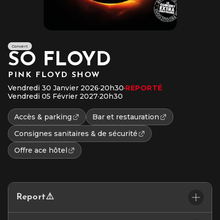
Concert
SO FLOYD
PINK FLOYD SHOW
Vendredi 30 Janvier 2026
·
20h30
·
REPORTÉ
Vendredi 05 Février 2027
·
20h30
Accès & parking
Bar et restauration
Consignes sanitaires & de sécurité
Offre ace hôtel
Report⚠️
Chèr(e) client(e),