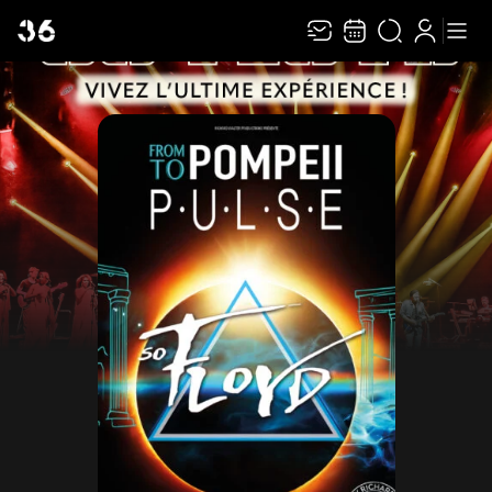
Recevez toute l’actualité en vous abonnant à
Ferme
notre newsletter :
ENVOYER
Rivaj Group traite votre adresse électronique pour la gestion de votre
abonnement à la newsletter de
MACH 36
. Vous pouvez retirer votre
consentement à tout moment. Pour en savoir plus, consultez notre
politique de
protection des données
.