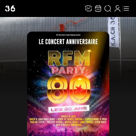
Recevez toute l’actualité en vous abonnant à
Ferme
notre newsletter :
ENVOYER
Rivaj Group traite votre adresse électronique pour la gestion de votre
abonnement à la newsletter de
MACH 36
. Vous pouvez retirer votre
consentement à tout moment. Pour en savoir plus, consultez notre
politique de
protection des données
.