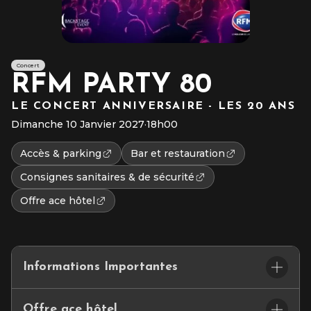
Concert
RFM PARTY 80
LE CONCERT ANNIVERSAIRE - LES 20 ANS
Dimanche 10 Janvier 2027
·
18h00
Accès & parking
Bar et restauration
Consignes sanitaires & de sécurité
Offre ace hôtel
Informations Importantes
Placement : Assis numéroté
Offre ace hôtel
L’accès au site et/ou aux places numérotées n’est pas garanti