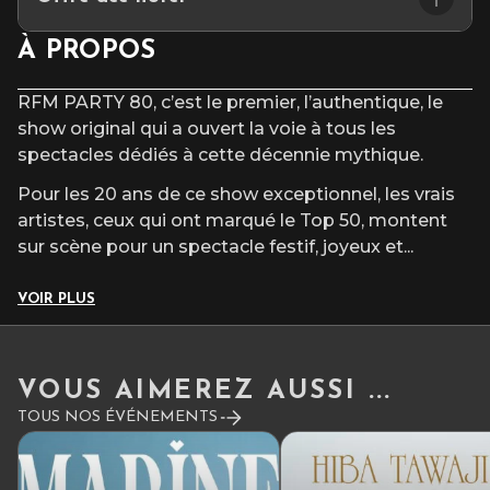
après l’heure du début du spectacle.
🎟️ Bénéficiez de -10% sur votre chambre sur présentation de
À PROPOS
votre billet de spectacle/concert au M.A.CH 36 (en réservant
par téléphone au 02 54 07 85 85 ou sur
www.ace-
RFM PARTY 80, c’est le premier, l’authentique, le
hotel.com/fr/hotels/chateauroux/
en rentrant le code promo
show original qui a ouvert la voie à tous les
MACH36)
spectacles dédiés à cette décennie mythique.
Pour les 20 ans de ce show exceptionnel, les vrais
artistes, ceux qui ont marqué le Top 50, montent
sur scène pour un spectacle festif, joyeux et
...
VOIR PLUS
VOUS AIMEREZ AUSSI ...
TOUS NOS ÉVÉNEMENTS