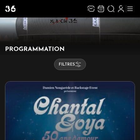
Recevez toute l’actualité en vous abonnant à
Ferme
notre newsletter :
PROGRAMMATION
ENVOYER
FILTRES
Rivaj Group traite votre adresse électronique pour la gestion de votre
abonnement à la newsletter de
MACH 36
. Vous pouvez retirer votre
consentement à tout moment. Pour en savoir plus, consultez notre
politique de
protection des données
.