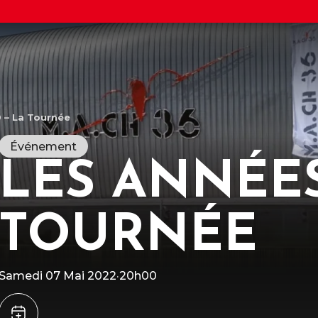
 – La Tournée
Événement
LES ANNÉES
TOURNÉE
R
l
M
c
c
d
Samedi 07 Mai 2022
·
20h00