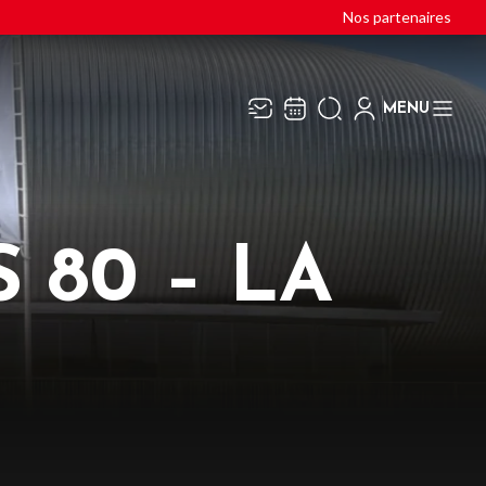
Nos partenaires
MENU
Recevez toute l’actualité en
Fermer
vous abonnant à notre
newsletter :
 80 – LA
ENVOYER
ivaj Group traite votre adresse électronique pour
a gestion de votre abonnement à la newsletter de
ACH 36
. Vous pouvez retirer votre
onsentement à tout moment. Pour en savoir plus,
onsultez notre
politique de protection des
onnées
.