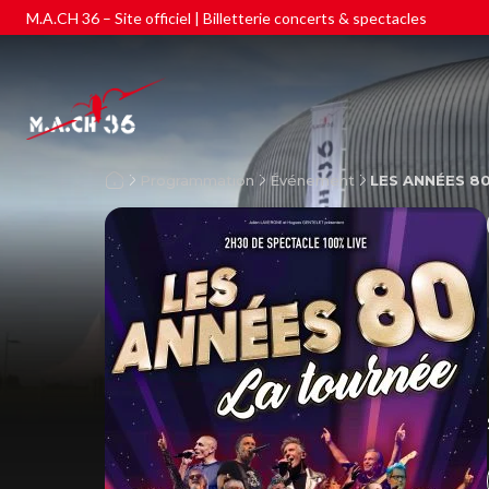
M.A.CH 36 – Site officiel | Billetterie concerts & spectacles
Programmation
Événement
LES ANNÉES 80