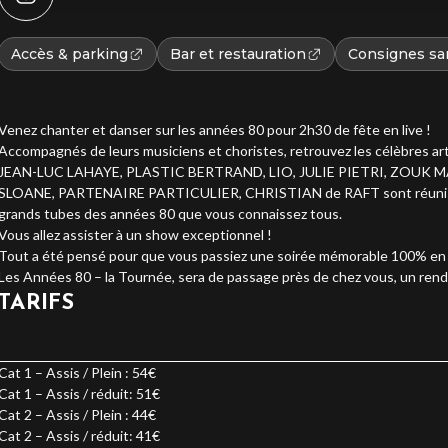
Accès & parking
Bar et restauration
Consignes san
Venez chanter et danser sur les années 80 pour 2h30 de fête en live !
Accompagnés de leurs musiciens et choristes, retrouvez les célèbres ar
JEAN-LUC LAHAYE, PLASTIC BERTRAND, LIO, JULIE PIETRI, ZOU
SLOANE, PARTENAIRE PARTICULIER, CHRISTIAN de RAFT sont réunis sur 
grands tubes des années 80 que vous connaissez tous.
Vous allez assister à un show exceptionnel !
Tout a été pensé pour que vous passiez une soirée mémorable 100% en l
Les Années 80 – la Tournée, sera de passage près de chez vous, un ren
TARIFS
Cat 1 – Assis / Plein : 54€
Cat 1 – Assis / réduit: 51€
Cat 2 – Assis / Plein : 44€
Cat 2 – Assis / réduit: 41€